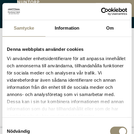
NUNTORP
GÅRD
KATEGORI:
LEVANDE
MENY
LANDSBYGD
Öppettider
Menyer
Evenemang
Samtycke
Information
Om
Denna webbplats använder cookies
Vi använder enhetsidentifierare för att anpassa innehållet
och annonserna till användarna, tillhandahålla funktioner
för sociala medier och analysera vår trafik. Vi
vidarebefordrar även sådana identifierare och annan
information från din enhet till de sociala medier och
annons- och analysföretag som vi samarbetar med.
Dessa kan i sin tur kombinera informationen med annan
information som du har tillhandahållit eller som de har
samlat in när du har använt deras tjänster.
Samtyckesval
Nödvändig