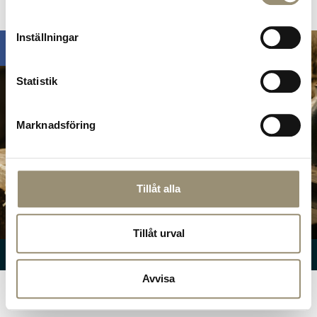
Omdömen
Inställningar
Statistik
Marknadsföring
Tillåt alla
Hitta hit!
Tillåt urval
© Nuntorp Gård
2026
Avvisa
SV