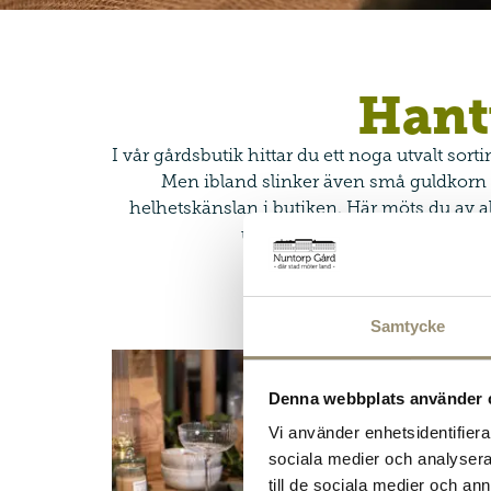
Hantv
I vår gårdsbutik hittar du ett noga utvalt sort
Men ibland slinker även små guldkorn i
helhetskänslan i butiken. Här möts du av a
utvalda inredningsdetaljer. 
Samtycke
Denna webbplats använder 
Vi använder enhetsidentifierar
sociala medier och analysera 
till de sociala medier och a