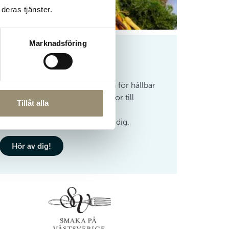
deras tjänster.
Marknadsföring
 intresserad?
leverantörer som delar vår passion för hållbar
n. Om du vill leverera dina varor till
Tillåt alla
å Nuntorp Gård, skicka ett mejl
p.se så tar vi gärna kontakt med dig.
Hör av dig!