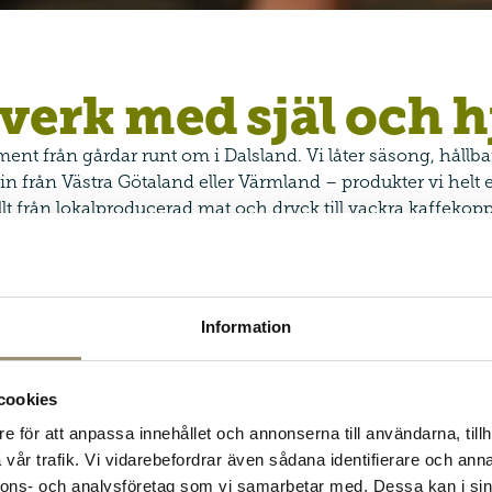
erk med själ och h
iment från gårdar runt om i Dalsland. Vi låter säsong, hållb
n från Västra Götaland eller Värmland – produkter vi helt 
llt från lokalproducerad mat och dryck till vackra kaffekop
Varje produkt är vald med omsorg och berättar något om 
Våra matleverantörer
Våra design & inredningsleverantörer
Information
cookies
e för att anpassa innehållet och annonserna till användarna, tillh
vår trafik. Vi vidarebefordrar även sådana identifierare och anna
nnons- och analysföretag som vi samarbetar med. Dessa kan i sin