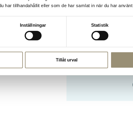
har tillhandahållit eller som de har samlat in när du har använt 
Inställningar
Statistik
Är du
Vi letar alltid efter nya 
odling och produktio
Tillåt urval
Gårdsbutiken p
till annica@nuntor