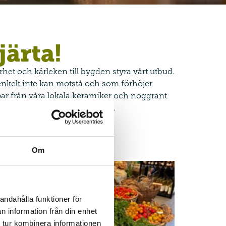
järta!
arhet och kärleken till bygden styra vårt utbud.
enkelt inte kan motstå och som förhöjer
par från våra lokala keramiker och noggrant
människorna och miljön bakom.
Om
andahålla funktioner för
n information från din enhet
 tur kombinera informationen