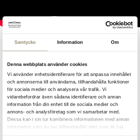
Välkommen till Nuntorp
Samtycke
Information
Om
Gård!
Vi välkomnar folk som förstår värdet av en levande
Denna webbplats använder cookies
och lukrativ landsbygd. Som bejakar annorlunda
idéer, välkomnar världen och väljer det som håller i
Vi använder enhetsidentifierare för att anpassa innehållet
längden. Tillsammans är vi en kraft att räkna med.
och annonserna till användarna, tillhandahålla funktioner
Och vi är övertygade om, att när landsbygden lever,
för sociala medier och analysera vår trafik. Vi
då frodas hela samhället. Både länge och väl.
vidarebefordrar även sådana identifierare och annan
information från din enhet till de sociala medier och
Se gärna vår film, så förstår du vad vi menar.
annons- och analysföretag som vi samarbetar med.
Dessa kan i sin tur kombinera informationen med annan
information som du har tillhandahållit eller som de har
samlat in när du har använt deras tjänster.
Vision