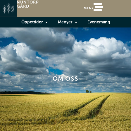
NUNTORP
GÅRD
MENY
Öppettider
Menyer
Evenemang
OM OSS