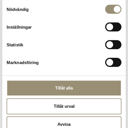
Samtyckesval
Nödvändig
Mission
Värdeord
Inställningar
Statistik
Marknadsföring
Tillåt alla
Tillåt urval
Avvisa