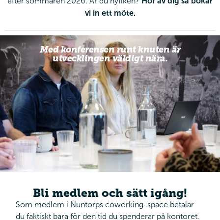
efter sommaren 2026. Är du nyfiken?
Hör av dig så bokar
vi in ett möte.
Med konferensen runt knuten är
utvecklingen väldigt nära.
Bli medlem och sätt igång!
Som medlem i Nuntorps coworking-space betalar
du faktiskt bara för den tid du spenderar på kontoret.