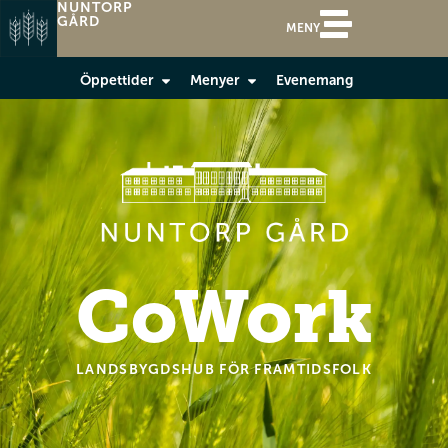
NUNTORP
GÅRD
MENY
Öppettider
Menyer
Evenemang
CoWork
LANDSBYGDSHUB FÖR FRAMTIDSFOLK