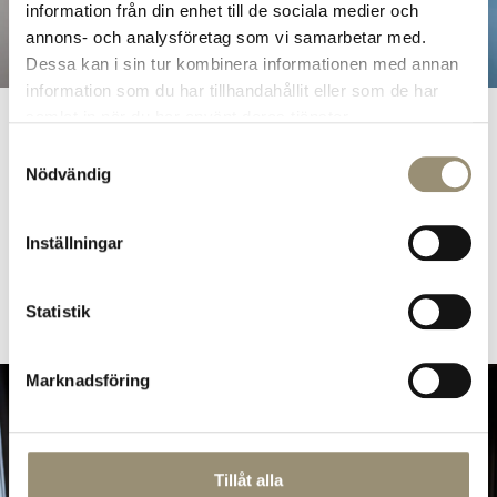
information från din enhet till de sociala medier och
annons- och analysföretag som vi samarbetar med.
Dessa kan i sin tur kombinera informationen med annan
information som du har tillhandahållit eller som de har
samlat in när du har använt deras tjänster.
Gott om plats & lokala smaker
Samtyckesval
Om du vill anordna en större konferens med fler
Nödvändig
gäster finns våra välutrustade konferensrum i
huvudbyggnaden, vägg i vägg med vårt CoWork
Inställningar
Space. Där finns också en restaurang – alltid
hemlagad med goda och hållbara råvaror från våra
grannar.
Statistik
Marknadsföring
Tillåt alla