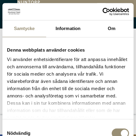
NUNTORP
GÅRD
KATEGORI:
LOKALER
MENY
Öppettider
Menyer
Evenemang
Samtycke
Information
Om
Denna webbplats använder cookies
Vi använder enhetsidentifierare för att anpassa innehållet
och annonserna till användarna, tillhandahålla funktioner
för sociala medier och analysera vår trafik. Vi
vidarebefordrar även sådana identifierare och annan
information från din enhet till de sociala medier och
annons- och analysföretag som vi samarbetar med.
Dessa kan i sin tur kombinera informationen med annan
information som du har tillhandahållit eller som de har
samlat in när du har använt deras tjänster.
Omdömen
Samtyckesval
Nödvändig