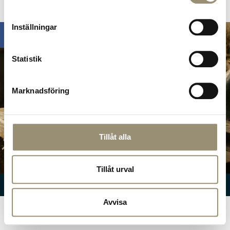
Omdömen
Inställningar
Statistik
Marknadsföring
Tillåt alla
Hitta hit!
Tillåt urval
© Nuntorp Gård
2026
Avvisa
SV