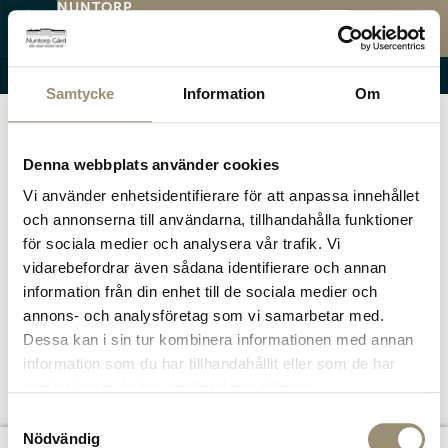
NUNTORP
GÅRD
KATEGORI:
MENY
LUNCHMENY
Öppettider
Menyer
Evenemang
Samtycke
Information
Om
Denna webbplats använder cookies
Vi använder enhetsidentifierare för att anpassa innehållet
och annonserna till användarna, tillhandahålla funktioner
för sociala medier och analysera vår trafik. Vi
vidarebefordrar även sådana identifierare och annan
information från din enhet till de sociala medier och
annons- och analysföretag som vi samarbetar med.
Dessa kan i sin tur kombinera informationen med annan
information som du har tillhandahållit eller som de har
samlat in när du har använt deras tjänster.
Samtyckesval
Nödvändig