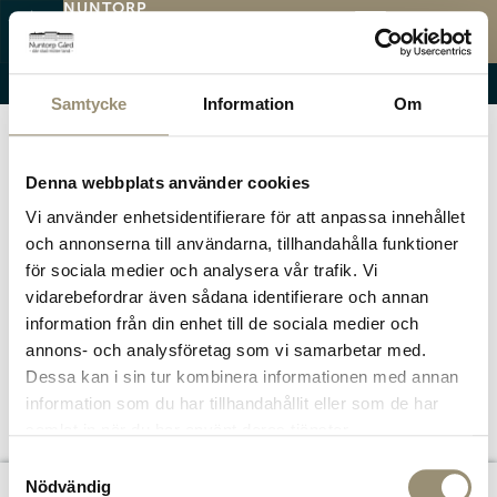
NUNTORP
GÅRD
KATEGORI:
NYHET
MENY
Öppettider
Menyer
Evenemang
Nyhet 1
Samtycke
Information
Om
Denna webbplats använder cookies
Vi använder enhetsidentifierare för att anpassa innehållet
och annonserna till användarna, tillhandahålla funktioner
för sociala medier och analysera vår trafik. Vi
vidarebefordrar även sådana identifierare och annan
information från din enhet till de sociala medier och
annons- och analysföretag som vi samarbetar med.
Dessa kan i sin tur kombinera informationen med annan
information som du har tillhandahållit eller som de har
samlat in när du har använt deras tjänster.
Samtyckesval
Nödvändig