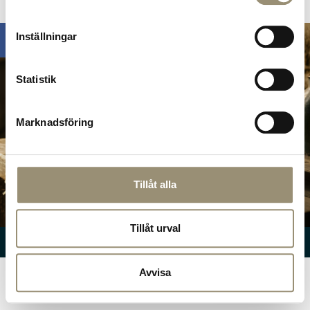
Omdömen
Inställningar
Statistik
Marknadsföring
Tillåt alla
Hitta hit!
Tillåt urval
© Nuntorp Gård
2026
Avvisa
SV