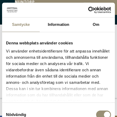
NUNTORP
GÅRD
FLEX
MENY
Öppettider
Menyer
Evenemang
Samtycke
Information
Om
Denna webbplats använder cookies
Vi använder enhetsidentifierare för att anpassa innehållet
och annonserna till användarna, tillhandahålla funktioner
för sociala medier och analysera vår trafik. Vi
vidarebefordrar även sådana identifierare och annan
information från din enhet till de sociala medier och
annons- och analysföretag som vi samarbetar med.
Dessa kan i sin tur kombinera informationen med annan
information som du har tillhandahållit eller som de har
samlat in när du har använt deras tjänster.
Omdömen
Samtyckesval
Nödvändig