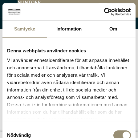
NUNTORP
GÅRD
MINNESSTUND
MENY
PAKET 2
Öppettider
Menyer
Evenemang
Samtycke
Information
Om
Denna webbplats använder cookies
Vi använder enhetsidentifierare för att anpassa innehållet
och annonserna till användarna, tillhandahålla funktioner
för sociala medier och analysera vår trafik. Vi
vidarebefordrar även sådana identifierare och annan
information från din enhet till de sociala medier och
annons- och analysföretag som vi samarbetar med.
Dessa kan i sin tur kombinera informationen med annan
information som du har tillhandahållit eller som de har
samlat in när du har använt deras tjänster.
Samtyckesval
Nödvändig