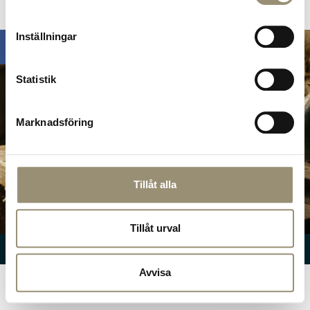
Omdömen
Inställningar
Statistik
Marknadsföring
Tillåt alla
Hitta hit!
Tillåt urval
© Nuntorp Gård
2026
Avvisa
SV